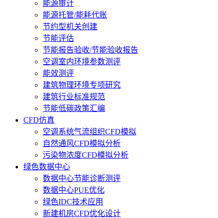
能源审计
能源托管/能耗代账
节约型机关创建
节能评估
节能报告验收/节能验收报告
空调室内环境参数测评
能效测评
建筑物理环境专项研究
建筑行业标准规范
节能低碳政策汇编
CFD仿真
空调系统气流组织CFD模拟
自然通风CFD模拟分析
污染物浓度CFD模拟分析
绿色数据中心
数据中心节能诊断测评
数据中心PUE优化
绿色IDC技术应用
新建机房CFD优化设计