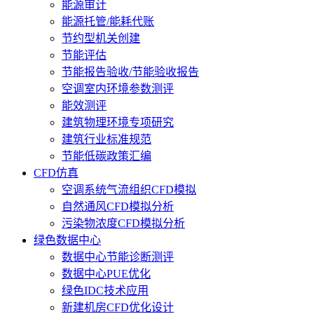
能源审计
能源托管/能耗代账
节约型机关创建
节能评估
节能报告验收/节能验收报告
空调室内环境参数测评
能效测评
建筑物理环境专项研究
建筑行业标准规范
节能低碳政策汇编
CFD仿真
空调系统气流组织CFD模拟
自然通风CFD模拟分析
污染物浓度CFD模拟分析
绿色数据中心
数据中心节能诊断测评
数据中心PUE优化
绿色IDC技术应用
新建机房CFD优化设计