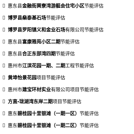
 惠东县
金融街巽寮湾游艇会住宅小区
节能评估

博罗县燊泰基石场
节能评估

博罗县罗阳镇义和金业石场
有限公司节能评估
 惠东县
富康雅苑小区二期
节能评估
 惠东县
合正东部湾四期
节能评估
 惠州市
江滨花园一期、二期
工程节能评估

黄埠怡景花园
项目节能评估
 惠州市
建宝环材实业
有限公司项目节能评估

方直•珑湖湾东岸二期
项目节能评估
 惠东
碧桂园十里银滩（一期一区）
节能评估
 惠东
碧桂园十里银滩（一期二区）
节能评估