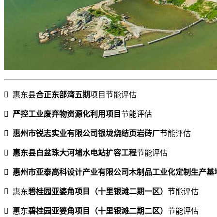
 惠东县
合正东部湾五期
项目节能评估

严控工业废弃物资源化利用项目
节能评估

惠州市锐志实业有限公司银垅烧结页岩砖厂
节能评估

惠东县白盆珠大河埔水电站扩容工程
节能评估

惠州市亚泰高科设计产业有限公司木制品工业化定制生产基
 惠东
碧桂园亚婆角项目（十里银滩二期一区）
节能评估
 惠东
碧桂园亚婆角项目（十里银滩二期二区）
节能评估