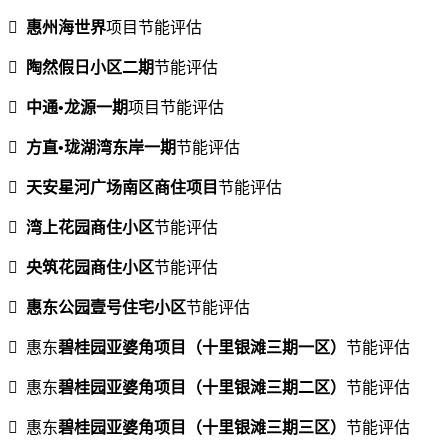

惠州海世界
项目节能评估

陶然假日小区二期
节能评估

中通•龙源一期
项目节能评估

方直•珑湖湾东岸一期
节能评估

天安星河广场南区商住项目
节能评估

湾上花园商住小区
节能评估

央筑花园商住小区
节能评估

惠东公园壹号住宅小区
节能评估
 惠东
碧桂园亚婆角项目（十里银滩三期一区）
节能评估
 惠东
碧桂园亚婆角项目（十里银滩三期二区）
节能评估
 惠东
碧桂园亚婆角项目（十里银滩三期三区）
节能评估