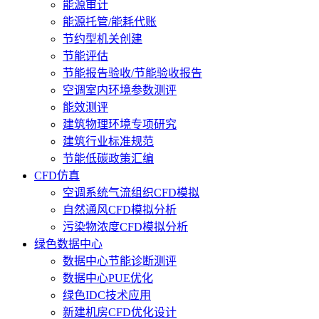
能源审计
能源托管/能耗代账
节约型机关创建
节能评估
节能报告验收/节能验收报告
空调室内环境参数测评
能效测评
建筑物理环境专项研究
建筑行业标准规范
节能低碳政策汇编
CFD仿真
空调系统气流组织CFD模拟
自然通风CFD模拟分析
污染物浓度CFD模拟分析
绿色数据中心
数据中心节能诊断测评
数据中心PUE优化
绿色IDC技术应用
新建机房CFD优化设计