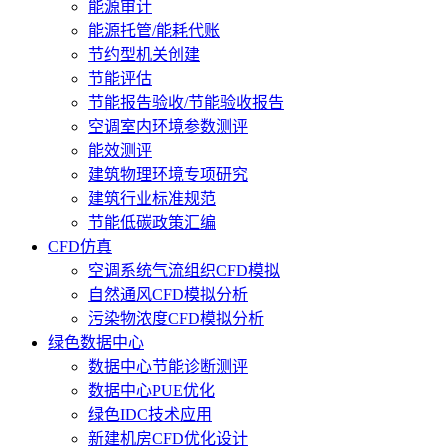
能源审计
能源托管/能耗代账
节约型机关创建
节能评估
节能报告验收/节能验收报告
空调室内环境参数测评
能效测评
建筑物理环境专项研究
建筑行业标准规范
节能低碳政策汇编
CFD仿真
空调系统气流组织CFD模拟
自然通风CFD模拟分析
污染物浓度CFD模拟分析
绿色数据中心
数据中心节能诊断测评
数据中心PUE优化
绿色IDC技术应用
新建机房CFD优化设计