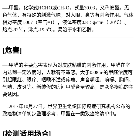
—-甲醛，化学式HCHO或CH₂O，式量30.03，又称蚁醛。无
色气体，有特殊的刺激气味，对人眼、鼻等有刺激作用。气体
相对密度1.067（空气=1），液体密度0.815g/cm³（-20℃）。
熔点-92℃，沸点-19.5℃。易溶于水和乙醇。
[危害]
—-甲醛的主要危害表现为对皮肤粘膜的刺激作用，甲醛在室
内达到一定浓度时，人就有不适感。大于0.08m³的甲醛浓度可
引起眼红、眼痒、咽喉不适或疼痛、声音嘶哑、喷嚏、胸闷、
气喘、皮炎等。新装修的房间甲醛含量较高，是众多疾病的主
要诱因。
—-2017年10月27日，世界卫生组织国际癌症研究机构公布的
致癌物清单初步整理参考，甲醛在一类致癌物清单中。
[检测适用场合]