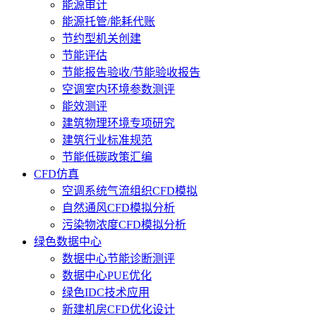
能源审计
能源托管/能耗代账
节约型机关创建
节能评估
节能报告验收/节能验收报告
空调室内环境参数测评
能效测评
建筑物理环境专项研究
建筑行业标准规范
节能低碳政策汇编
CFD仿真
空调系统气流组织CFD模拟
自然通风CFD模拟分析
污染物浓度CFD模拟分析
绿色数据中心
数据中心节能诊断测评
数据中心PUE优化
绿色IDC技术应用
新建机房CFD优化设计