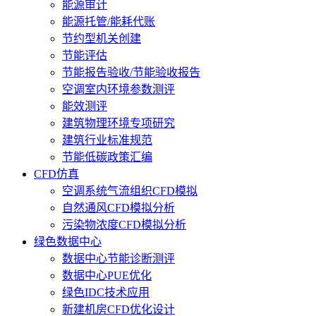
能源审计
能源托管/能耗代账
节约型机关创建
节能评估
节能报告验收/节能验收报告
空调室内环境参数测评
能效测评
建筑物理环境专项研究
建筑行业标准规范
节能低碳政策汇编
CFD仿真
空调系统气流组织CFD模拟
自然通风CFD模拟分析
污染物浓度CFD模拟分析
绿色数据中心
数据中心节能诊断测评
数据中心PUE优化
绿色IDC技术应用
新建机房CFD优化设计