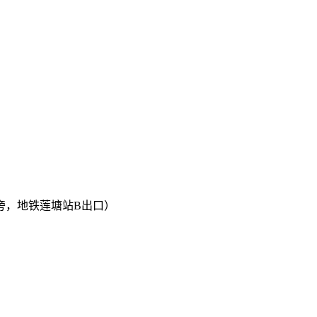
旁，地铁莲塘站B出口）