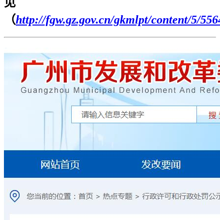
见
（
http://fgw.gz.gov.cn/gkmlpt/content/5/55