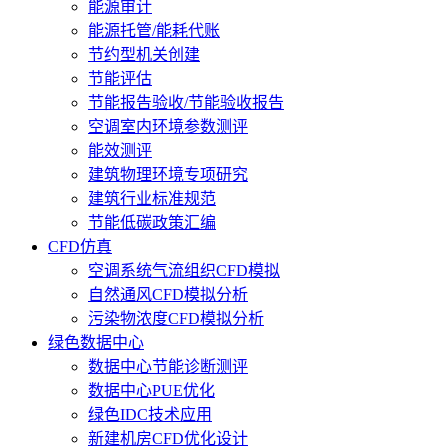
能源审计
能源托管/能耗代账
节约型机关创建
节能评估
节能报告验收/节能验收报告
空调室内环境参数测评
能效测评
建筑物理环境专项研究
建筑行业标准规范
节能低碳政策汇编
CFD仿真
空调系统气流组织CFD模拟
自然通风CFD模拟分析
污染物浓度CFD模拟分析
绿色数据中心
数据中心节能诊断测评
数据中心PUE优化
绿色IDC技术应用
新建机房CFD优化设计