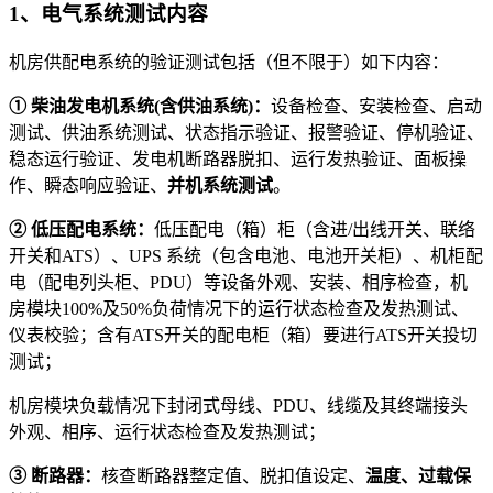
1、电气系统测试内容
机房供配电系统的验证测试包括（但不限于）如下内容：
①
柴油发电机系统
(
含供油系统
)
：
设备检查、安装检查、启动
测试、供油系统测试、状态指示验证、报警验证、停机验证、
稳态运行验证、发电机断路器脱扣、运行发热验证、面板操
作、瞬态响应验证、
并机系统测试
。
②
低压配电系统：
低压配电（箱）柜（含进/出线开关、联络
开关和ATS）、UPS 系统（包含电池、电池开关柜）、机柜配
电（配电列头柜、PDU）等设备外观、安装、相序检查，机
房模块100%及50%负荷情况下的运行状态检查及发热测试、
仪表校验；含有ATS开关的配电柜（箱）要进行ATS开关投切
测试；
机房模块负载情况下封闭式母线、PDU、线缆及其终端接头
外观、相序、运行状态检查及发热测试；
③
断路器：
核查断路器整定值、脱扣值设定、
温度、过载保