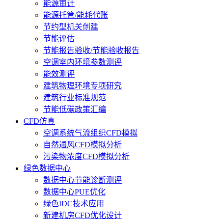
能源审计
能源托管/能耗代账
节约型机关创建
节能评估
节能报告验收/节能验收报告
空调室内环境参数测评
能效测评
建筑物理环境专项研究
建筑行业标准规范
节能低碳政策汇编
CFD仿真
空调系统气流组织CFD模拟
自然通风CFD模拟分析
污染物浓度CFD模拟分析
绿色数据中心
数据中心节能诊断测评
数据中心PUE优化
绿色IDC技术应用
新建机房CFD优化设计