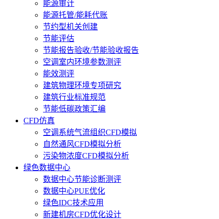
能源审计
能源托管/能耗代账
节约型机关创建
节能评估
节能报告验收/节能验收报告
空调室内环境参数测评
能效测评
建筑物理环境专项研究
建筑行业标准规范
节能低碳政策汇编
CFD仿真
空调系统气流组织CFD模拟
自然通风CFD模拟分析
污染物浓度CFD模拟分析
绿色数据中心
数据中心节能诊断测评
数据中心PUE优化
绿色IDC技术应用
新建机房CFD优化设计