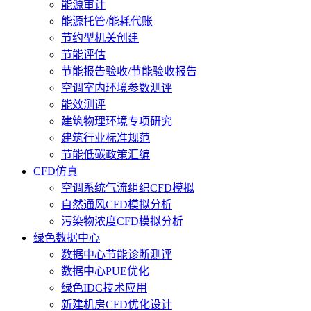
能源审计
能源托管/能耗代账
节约型机关创建
节能评估
节能报告验收/节能验收报告
空调室内环境参数测评
能效测评
建筑物理环境专项研究
建筑行业标准规范
节能低碳政策汇编
CFD仿真
空调系统气流组织CFD模拟
自然通风CFD模拟分析
污染物浓度CFD模拟分析
绿色数据中心
数据中心节能诊断测评
数据中心PUE优化
绿色IDC技术应用
新建机房CFD优化设计